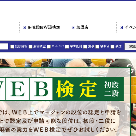
麻雀段位
WEB検定
加盟店
イベ
健康麻雀
麻雀教室
ﾌﾘｰﾄﾞﾘﾝｸ
学生割引
食事
駐車場
禁煙