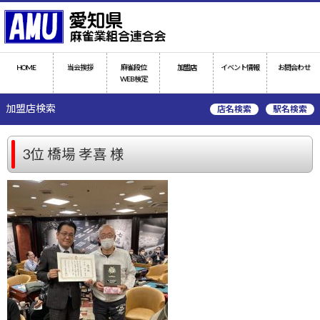
HOME
当会挨拶
麻雀段位
加盟店
イベント情報
お問合わせ
WEB検定
加盟店検索
店名検索
駅名検索
3位 橋場 孝喜 様