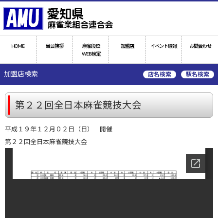
HOME
当会挨拶
麻雀段位
加盟店
イベント情報
お問合わせ
WEB検定
加盟店検索
店名検索
駅名検索
第２２回全日本麻雀競技大会
平成１９年１２月０２日（日） 開催
第２２回全日本麻雀競技大会