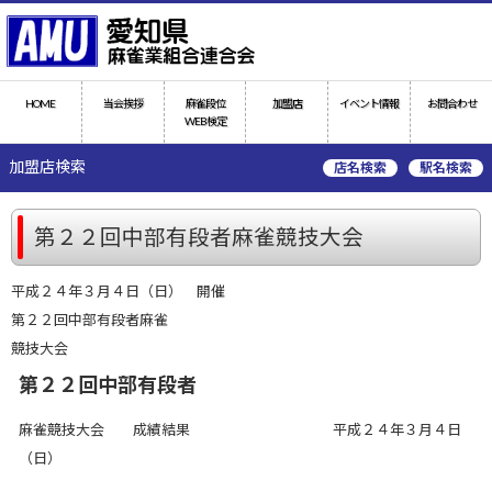
HOME
当会挨拶
麻雀段位
加盟店
イベント情報
お問合わせ
WEB検定
加盟店検索
店名検索
駅名検索
第２２回中部有段者麻雀競技大会
平成２４年３月４日（日） 開催
第２２回中部有段者麻雀
競技大会
第２２回中部有段者
麻雀競技大会 成績結果 平成２４年３月４日
（日）