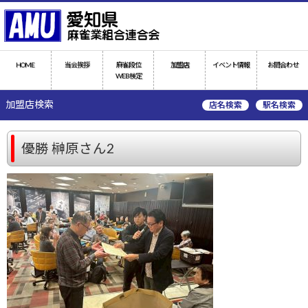
HOME
当会挨拶
麻雀段位
加盟店
イベント情報
お問合わせ
WEB検定
加盟店検索
店名検索
駅名検索
優勝 榊原さん2