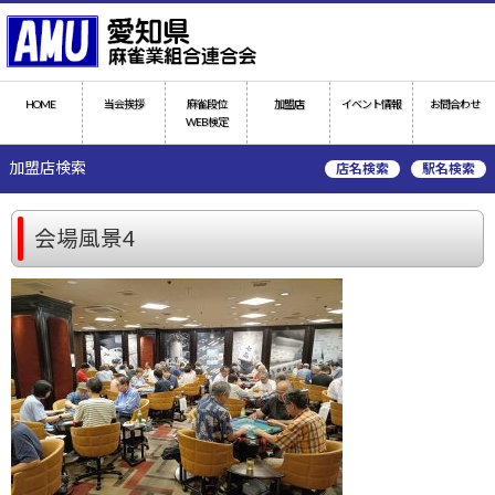
HOME
当会挨拶
麻雀段位
加盟店
イベント情報
お問合わせ
WEB検定
加盟店検索
店名検索
駅名検索
会場風景4