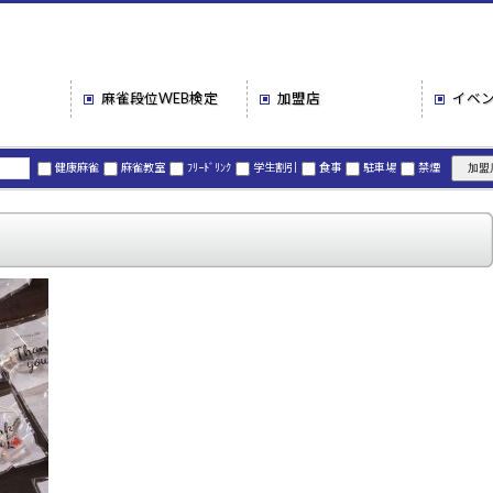
麻雀段位
WEB検定
加盟店
イベ
健康麻雀
麻雀教室
ﾌﾘｰﾄﾞﾘﾝｸ
学生割引
食事
駐車場
禁煙