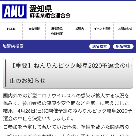
HOME
当会挨拶
麻雀段位
加盟店
イベント情報
お問合わせ
WEB検定
加盟店検索
店名検索
駅名検索
【重要】ねんりんピック岐阜2020予選会の中
止のお知らせ
国内外での新型コロナウイルスへの感染が拡大する状況を
鑑みて、参加者様の健康や安全面などを第一に考えました
結果、4月26日(日)に開催予定のねんりんピック岐阜2020予
選会の中止を決定いたしました。
ご参加を予定して戴いていた皆様、準備を戴いた関係者の